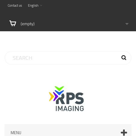
Contact us
English
(empty)
MENU