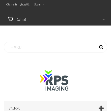
Ota meihin yhteyttä
Suomi
(tyhjä)
VALIKKO