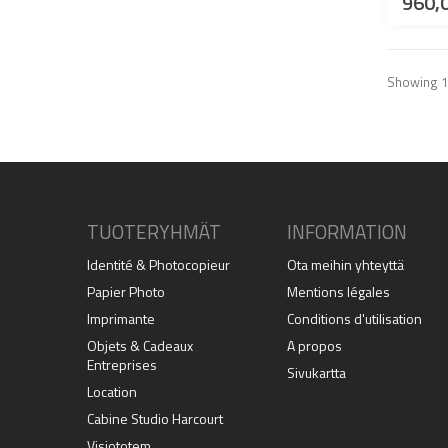
960,
Showing 1 
TUOTERYHMÄT
INFORMATION
Identité & Photocopieur
Ota meihin yhteyttä
Papier Photo
Mentions légales
Imprimante
Conditions d'utilisation
Objets & Cadeaux
A propos
Entreprises
Sivukartta
Location
Cabine Studio Harcourt
Visiototem