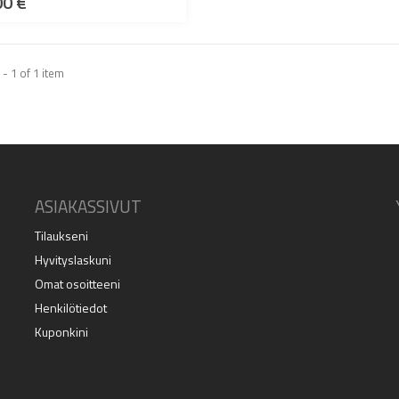
00 €
- 1 of 1 item
ASIAKASSIVUT
Tilaukseni
Hyvityslaskuni
Omat osoitteeni
Henkilötiedot
Kuponkini