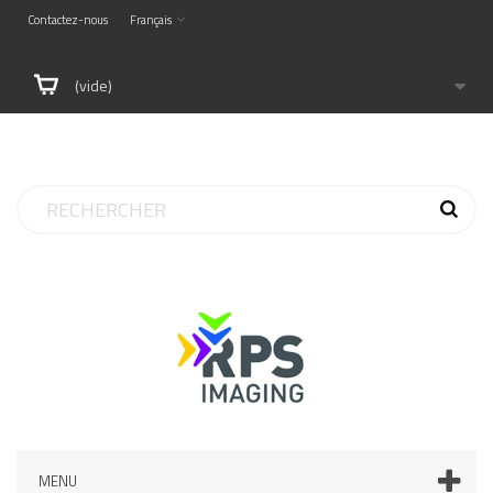
Contactez-nous
Français
(vide)
MENU