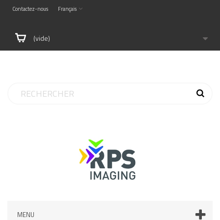
Contactez-nous
Français
(vide)
MENU