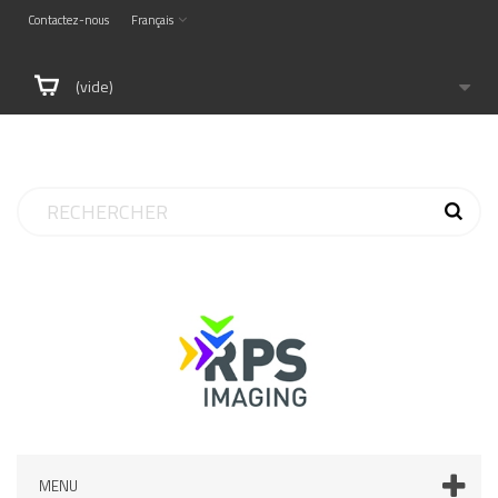
Contactez-nous
Français
(vide)
MENU