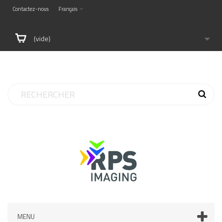
Contactez-nous
Français
(vide)
MENU