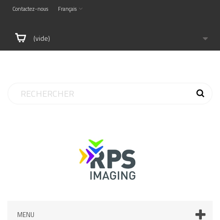
Contactez-nous
Français
(vide)
MENU