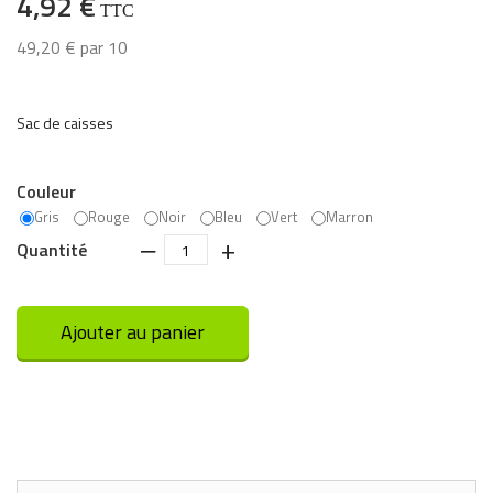
4,92 €
TTC
49,20 €
par 10
Sac de caisses
Couleur
Gris
Rouge
Noir
Bleu
Vert
Marron
‒
+
Quantité
Ajouter au panier