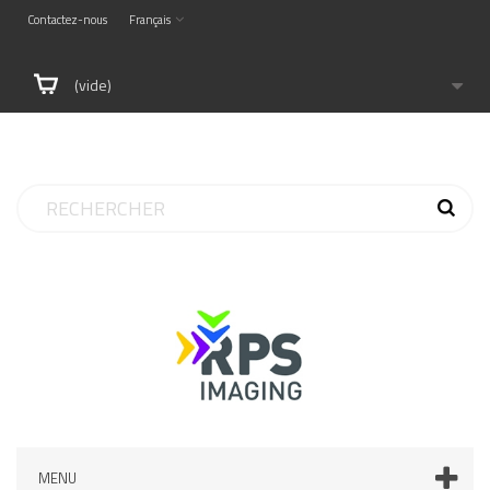
Contactez-nous
Français
(vide)
MENU